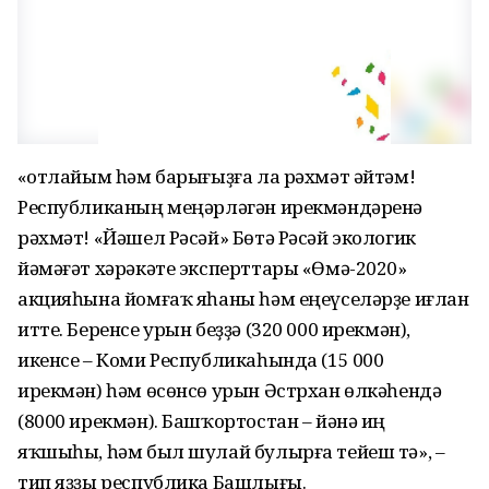
«Ҡотлайым һәм барығыҙға ла рәхмәт әйтәм!
Республиканың меңәрләгән ирекмәндәренә
рәхмәт! «Йәшел Рәсәй» Бөтә Рәсәй экологик
йәмәғәт хәрәкәте эксперттары «Өмә-2020»
акцияһына йомғаҡ яһаны һәм еңеүселәрҙе иғлан
итте. Беренсе урын беҙҙә (320 000 ирекмән),
икенсе – Коми Республикаһында (15 000
ирекмән) һәм өсөнсө урын Әстрхан өлкәһендә
(8000 ирекмән). Башҡортостан – йәнә иң
яҡшыһы, һәм был шулай булырға тейеш тә», –
тип яҙҙы республика Башлығы.