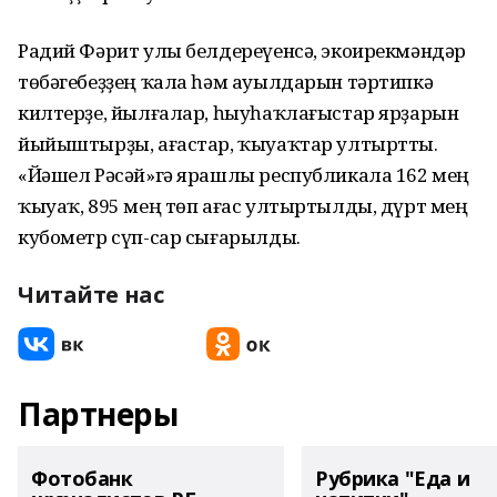
Радий Фәрит улы белдереүенсә, экоирекмәндәр
төбәгебеҙҙең ҡала һәм ауылдарын тәртипкә
килтерҙе, йылғалар, һыуһаҡлағыстар ярҙарын
йыйыштырҙы, ағастар, ҡыуаҡтар ултыртты.
«Йәшел Рәсәй»гә ярашлы республикала 162 мең
ҡыуаҡ, 895 мең төп ағас ултыртылды, дүрт мең
кубометр сүп-сар сығарылды.
Читайте нас
Партнеры
Фотобанк
Рубрика "Еда и