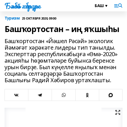
Бәләбәй хәбәрҙәре
Туризм
25 ОКТЯБРЯ 2020, 09:00
Башҡортостан – иң яҡшыһы
Башҡортостан «Йәшел Рәсәй» экологик
йәмәғәт хәрәкәте лидеры тип танылды.
Эксперттар республикабыҙға «Өмә-2020»
акцияһы һөҙөмтәләре буйынса беренсе
урын бирҙе. Был күңелле яңылыҡ менән
социаль селтәрҙәрҙә Башҡортостан
Башлығы Радий Хәбиров уртаҡлашты.