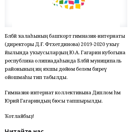
Бәләбәй ҡалаһының башҡорт гимназия-интернаты
(директоры Д.Ғ. Фәтхетдинова) 2019-2020 уҡыу
йылында уҡыусыларҙың Ю.А. Гагарин кубогына
республика олипиадаһында Бәләбәй муниципаль
районының иң яҡшы дөйөм белем биреү
ойошмаһы тип табылды.
Гимназия-интернат коллективына Диплом һәм
Юрий Гагариндың бюсы тапшырылды.
Ҡотлайбыҙ!
Читайте нас