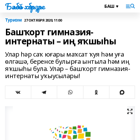
Бәләбәй хәбәрҙәре
Туризм
27 ОКТЯБРЯ 2020, 11:00
Башҡорт гимназия-
интернаты – иң яҡшыһы
Улар һәр саҡ юғары маҡсат ҡуя һәм уға
өлгәшә, беренсе булырға ынтыла һәм иң
яҡшыһы була. Улар – башҡорт гимназия-
интернаты уҡыусылары!