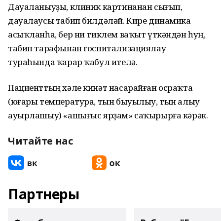
Дауаланыуҙы, клиник картинанан сығып,
дауалаусы табип билдәләй. Кире динамика
асыҡланһа, бер ни тиклем ваҡыт үткәндән һуң,
табип тарафынан госпитализациялау
тураһында ҡарар ҡабул ителә.
Пациенттың хәле кинәт насарайған осраҡта
(юғары температура, тын быуылыу, тын алыу
ауырлашыу) «ашығыс ярҙам» саҡырырға кәрәк.
Читайте нас
Партнеры