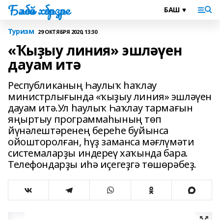
Бәләбәй хәбәрҙәре
Туризм
29 ОКТЯБРЯ 2020, 13:30
«Ҡыҙыу линия» эшләүен
дауам итә
Республиканың Һаулыҡ һаҡлау
министрлығында «ҡыҙыу линия» эшләүен
дауам итә.Ул һаулыҡ Һаҡлау тармағын
яңыртыу программаһының төп
йүнәлештәренең береһе буйынса
ойошторолған, һүҙ заманса мәғлүмәти
системаларҙы индереү хаҡында бара.
Телефондарҙы иһә иҫегеҙгә төшөрәбеҙ.