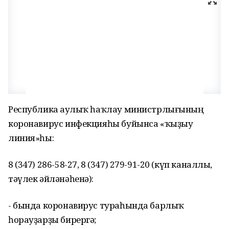
Республика Һаулыҡ һаҡлау министрлығының
коронавирус инфекцияһы буйынса «ҡыҙыу
линия»һы:
8 (347) 286-58-27, 8 (347) 279-91-20 (күп каналлы,
тәүлек әйләнәһенә):
- бында коронавирус тураһында барлыҡ
һорауҙарҙы бирергә;