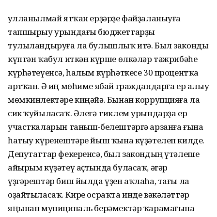
Ҡулланылмай ятҡан ерҙәрҙе файҙаланыуға
тапшырыу урындағы бюджеттарҙы
тулыландыруға ла булышлыҡ итә. Был законды
күптән ҡабул иткән күрше өлкәләр тәжрибәһе
күрһәтеүенсә, һалым күрһәткесе 30 процентҡа
артҡан. Ә иң мөһиме ябай граждандарға ер алыу
мөмкинлектәре киңәйә. Бынан коррупцияға ла
сик ҡуйыласаҡ. Әлегә тиклем урындарҙа ер
участкаларын таныш-белештәргә арзанға ғына
һатыу күренештәре йыш ҡына күҙәтелеп килде.
Депутаттар фекеренсә, был закондың үтәлеше
айырым күҙәтеү аҫтында буласаҡ, әгәр
үҙгәрештәр биш йылда үҙен аҡлаһа, тағы ла
оҙайтыласаҡ. Кире осраҡта инде вәкәләттәр
яңынан муниципаль берәмектәр ҡарамағына