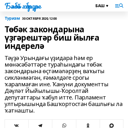
Бәләбәй хәбәрҙәре
Туризм
30 ОКТЯБРЯ 2020, 12:00
Төбәк закондарына
үҙгәрештәр биш йылға
индерелә
Тәүҙә Урындағы үҙидара һәм ер
мөнәсәбәттәре тураһындағы төбәк
закондарына өҫтәмәләрҙең ваҡыты
сикләнмәгән, ғәмәлдәге срогы
ҡаралмаған ине. Ҡануни документты
Дәүләт Йыйылышы-Ҡоролтай
депутаттары ҡабул итте. Парламент
ултырышында Башҡортостан башлығы ла
ҡатнашты.