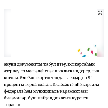
Ҡануни документты ҡабул итеү, юл картаһын
әҙерләү ер мәсьәләһенә аныҡлыҡ индерер, тип
көтөлә. Әле Башҡортостандағы ерҙәрҙең 94
проценты теркәлмәгән. Киләсәктә иһә картала
федераль һәм муниципаль ҡарамаҡтағы
биләмәләр, буш майҙандар асыҡ күренеп
торасаҡ.