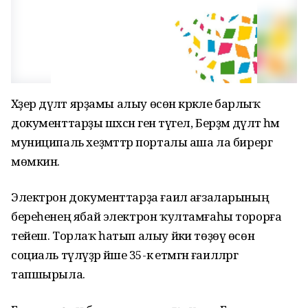
Хәҙер дәүләт ярҙамы алыу өсөн кәрәкле барлыҡ
документтарҙы шәхсән генә түгел, Берҙәм дәүләт һәм
муниципаль хеҙмәттәр порталы аша ла бирергә
мөмкин.
Электрон документтарҙа ғаилә ағзаларының
береһенең ябай электрон ҡултамғаһы торорға
тейеш. Торлаҡ һатып алыу йәки төҙөү өсөн
социаль түләүҙәр йәше 35-кә етмәгән ғаиләләргә
тапшырыла.