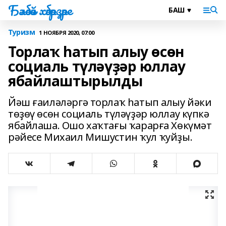
Бәләбәй хәбәрҙәре
Туризм
1 НОЯБРЯ 2020, 07:00
Торлаҡ һатып алыу өсөн
социаль түләүҙәр юллау
ябайлаштырылды
Йәш ғаиләләргә торлаҡ һатып алыу йәки
төҙөү өсөн социаль түләүҙәр юллау күпкә
ябайлаша. Ошо хаҡтағы ҡарарға Хөкүмәт
рәйесе Михаил Мишустин ҡул ҡуйҙы.