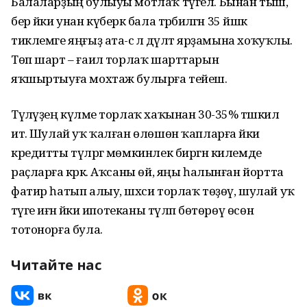
Балаларҙың булыуы мотлаҡ түгел. Бынан тыш,
бер йәки унан күберәк бала тәрбиәләгән 35 йәшкә
тиклемге яңғыҙ ата-әсә лә дәүләт ярҙамына хоҡуҡлы.
Төп шарт – ғаилә торлаҡ шарттарын
яҡшыртыуға мохтаж булырға тейеш.
Түләүҙең күләме торлаҡ хаҡынан 30-35% тәшкил
итә. Шулай уҡ ҡалған өлөшөн ҡапларға йәки
кредитты түләргә мөмкинлек биргән килемде
раҫларға кәрәк. Аҡсаны өй, яңы һалынған йортта
фатир һатып алыу, шәхси торлаҡ төҙөү, шулай уҡ
тәүге иғәнә йәки ипотеканы түләп бөтөрөү өсөн
тотонорға була.
Читайте нас