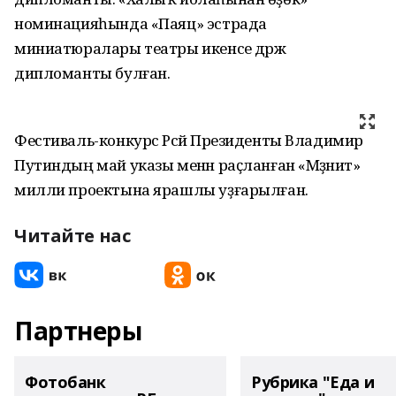
номинацияһында «Паяц» эстрада
миниатюралары театры икенсе дәрәжә
дипломанты булған.
Фестиваль-конкурс Рәсәй Президенты Владимир
Путиндың май указы менән раҫланған «Мәҙәниәт»
милли проектына ярашлы уҙғарылған.
Читайте нас
Партнеры
Фотобанк
Рубрика "Еда и