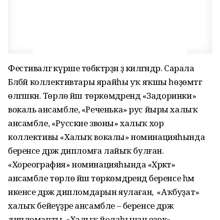
Фестивалгә күрше төбәктәрҙән ҙә килгәндәр. Сарала
Бәләбәй коллективтары ярайһы уҡ яҡшы һөҙөмтәгә
өлгәшкән. Төрлө йәш төркөмдәрендә «Задоринки»
вокаль ансамбле, «Реченька» рус йыры халыҡ
ансамбле, «Русские звоны» халыҡ хор
коллективы «Халыҡ вокалы» номинацияһында
беренсе дәрәжә дипломға лайыҡ булған.
«Хореография» номинацияһында «Хәрәкәт»
ансамбле төрлө йәш төркөмдәрендә беренсе һәм
икенсе дәрәжә дипломдарын яулаған, ә «Аҡбуҙат»
халыҡ бейеүҙәре ансамбле – беренсе дәрәжә
дипломанты. «Халыҡ йолаһынан өҙөк»