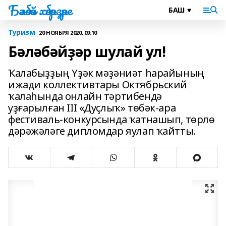
Бәләбәй хәбәрҙәре
Туризм
20 НОЯБРЯ 2020, 09:10
Бәләбәйҙәр шулай ул!
Ҡалабыҙҙың Үҙәк мәҙәниәт һарайының
ижади коллективтары Октябрьский
ҡалаһында онлайн тәртибендә
уҙғарылған III «Дуҫлыҡ» төбәк-ара
фестиваль-конкурсында ҡатнашып, төрлө
дәрәжәләге дипломдар яулап ҡайтты.