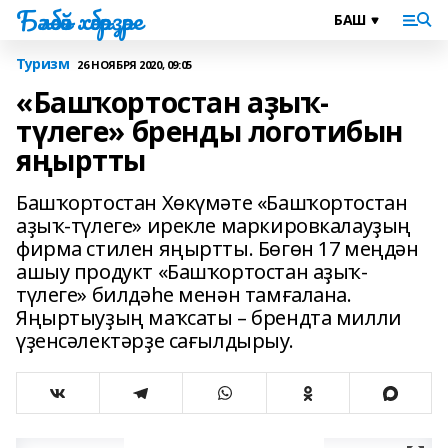
Бәләбәй хәбәрҙәре
Туризм
26 НОЯБРЯ 2020, 09:05
«Башҡортостан аҙыҡ-
түлеге» бренды логотибын
яңыртты
Башҡортостан Хөкүмәте «Башҡортостан
аҙыҡ-түлеге» ирекле маркировкалауҙың
фирма стилен яңыртты. Бөгөн 17 меңдән
ашыу продукт «Башҡортостан аҙыҡ-
түлеге» билдәһе менән тамғалана.
Яңыртыуҙың маҡсаты – брендта милли
үҙенсәлектәрҙе сағылдырыу.