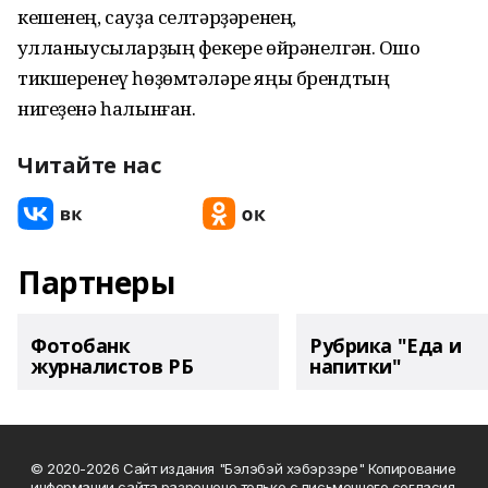
кешенең, сауҙа селтәрҙәренең,
ҡулланыусыларҙың фекере өйрәнелгән. Ошо
тикшеренеү һөҙөмтәләре яңы брендтың
нигеҙенә һалынған.
Читайте нас
Партнеры
Фотобанк
Рубрика "Еда и
журналистов РБ
напитки"
© 2020-2026 Сайт издания "Бэлэбэй хэбэрзэре" Копирование
информации сайта разрешено только с письменного согласия