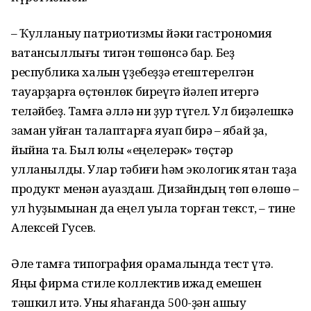
– Ҡулланыу патриотизмы йәки гастрономия
ватансыллығы тигән төшөнсә бар. Беҙ
республика халҡын үҙебеҙҙә етештерелгән
тауарҙарға өҫтөнлөк биреүгә йәлеп итергә
теләйбеҙ. Тамға әллә ни ҙур түгел. Ул биҙәлешкә
заман ҡуйған талаптарға яуап бирә – ябай ҙа,
йыйнаҡ та. Был юлы «еңелерәк» төҫтәр
ҡулланылды. Улар тәбиғи һәм экологик яҡтан таҙа
продукт менән ауаздаш. Дизайндың төп өлөшө –
ҡул һуҙымынан да еңел уҡыла торған текст, – тине
Алексей Гусев.
Әле тамға типография ҡорамалында тест үтә.
Яңы фирма стиле коллектив ижад емешен
тәшкил итә. Уны яһағанда 500-ҙән ашыу