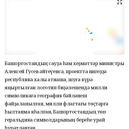
Башҡортостандың сауҙа һәм хеҙмәттәр министры
Алексей Гусев әйтеүенсә, проектта нигеҙҙә
республика халҡы ҡатнаша, шуға күрә
яңыртылған логотип биҙәлешендә милли
символикаға географик бәйләнеш
файҙаланылған, милли флагтағы төҫтәргә
һылтанма яһалған, Башҡортостандың төп
геральдика символдарының береһе ҡурай
һүрәтләнгән.