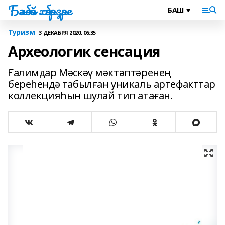
Бәләбәй хәбәрҙәре
Туризм
3 ДЕКАБРЯ 2020, 06:35
Археологик сенсация
Ғалимдар Мәскәү мәктәптәренең
береһендә табылған уникаль артефакттар
коллекцияһын шулай тип атаған.