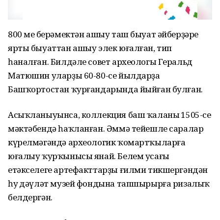
800 мең берәмектән ашыу таш быуат әйберҙәре
ярты быуаттан ашыу элек юғалған, тип
һаналған. Билдәле совет археологы Геральд
Матюшин уларҙы 60-80-се йылдарҙа
Башҡортостан ҡурғандарында йыйған булған.
Асыҡланыуынса, коллекция баш ҡаланың 1505-се
мәктәбендә һаҡланған. Әммә тейешле саралар
күрелмәгәндә археологик ҡомартҡыларға
юғалыу ҡурҡынысы янай. Белем усағы
етәкселеге артефакттарҙы ғилми тикшергәндән
һуң дәүләт музей фондына тапшырырға ризалыҡ
белдергән.