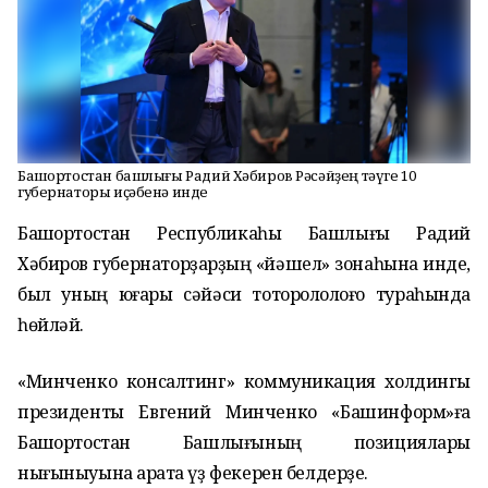
Башҡортостан башлығы Радий Хәбиров Рәсәйҙең тәүге 10
губернаторы иҫәбенә инде
Башҡортостан Республикаһы Башлығы Радий
Хәбиров губернаторҙарҙың «йәшел» зонаһына инде,
был уның юғары сәйәси тотороҡлолоғо тураһында
һөйләй.
«Минченко консалтинг» коммуникация холдингы
президенты Евгений Минченко «Башинформ»ға
Башҡортостан Башлығының позициялары
нығыныуына ҡарата үҙ фекерен белдерҙе.