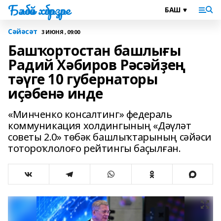
Бәләбәй хәбәрҙәре
Сәйәсәт
3 ИЮНЯ , 09:00
Башҡортостан башлығы
Радий Хәбиров Рәсәйҙең
тәүге 10 губернаторы
иҫәбенә инде
«Минченко консалтинг» федераль
коммуникация холдингының «Дәүләт
советы 2.0» төбәк башлыҡтарының сәйәси
тотороҡлолоғо рейтингы баҫылған.