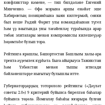
конфликттар кәмене, — тип билдәләне Евгений
Минченко. — Өфө мэрына ҡаршы енәйәт эше
Хәбировтың позицияһына зыян килтермәй, сөнки
был кеше Радий Фәрит улы командаһынан түгел
һәм үҙ ваҡытында уны тәғәйенләү тураһында ҡарар
төбәк элиталары менән компромислы килешеүҙәр
һөҙөмтәһе булып тора.
Рейтингҡа ярашлы, Башҡортостан Башлығы халыҡ-ара
тректа әүҙемлек күрһәтә. Быға айырыуса Тажикстан
һәм Үзбәкстан менән тышҡы иҡтисади
бәйләнештәрҙе нығытыу булышлыҡ итте.
Губернаторҙарҙың тотороҡлолоҡ рейтингы («Дәүләт
советы 2.0») 9 критерий буйынса бирелгән баһалар
буйынса төҙөлә. Йомғаҡлау баһаһы юғарыраҡ булған