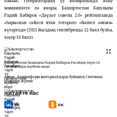
һайын, губернаторҙың үҙ вазифаһында ҡалыу
мөмкинлеге лә юғары. Башҡортостан Башлығы
Радий Хәбиров «Дәүләт советы 2.0» рейтингында
«һары»нан сәйәси яҡтан тотороҡло «йәшел зонаға»
күтәрелде (2025 йылдың сентябрендә 12 балл булһа,
хәҙер 16 балл).
Башҡортостан башлығы Радий Хәбиров Рәсәйҙең тәүге 10
губернаторы иҫәбенә инде
Автор:
Башинформ материалдары буйынса Светлана
Шириня әҙерләне
Читайте нас