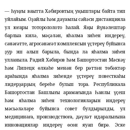
— Һуңғы ваҡытта Хәбировтың уңыштары байтаҡ тип
уйлайым. Оҙайлы һәм дауамлы сәйәси дистанцияла
ул юғары тотороҡлолоҡто һаҡлай. Яңы йүнәлештәр
барлыҡҡа килә, мәҫәлән, яһалма зиһен индереү,
сәнәғәтте, агросәнәғәт комплексын үҫтереү буйынса
ҙур эш алып барыла, бында ла яһалма зиһен
ҡулланыла. Радий Хәбиров һәм Башҡортостан Мәскәү
һәм Липецк өлкәһе менән бер рәттән төбәктәр
араһында яһалма зиһенде үҫтереү повесткаһы
лидерҙарҙың береһе булып тора. Республикала
Башҡортостан Башлығы ҡарамағында Һанлы үҫеш
һәм яһалма зиһен технологияларын индереү
мәсьәләләре буйынса совет булдырылды, ул
медицинаға, производствоға, дәүләт идаралығына
инновациялар индереү өсөн яуап бирә. Эске