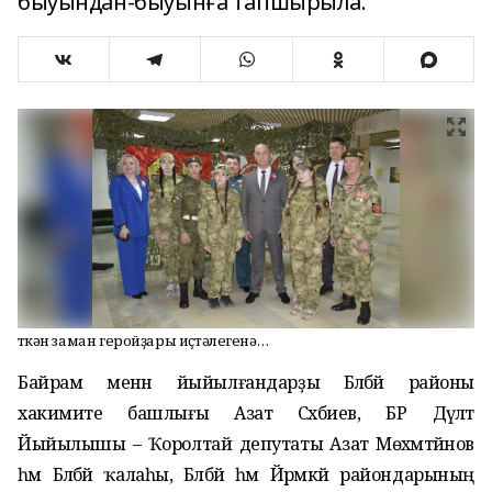
быуындан-быуынға тапшырыла.
Үткән заман геройҙары иҫтәлегенә…
Байрам менән йыйылғандарҙы Бәләбәй районы
хакимиәте башлығы Азат Сәхәбиев, БР Дәүләт
Йыйылышы – Ҡоролтай депутаты Азат Мөхәмәтйәнов
һәм Бәләбәй ҡалаһы, Бәләбәй һәм Йәрмәкәй райондарының