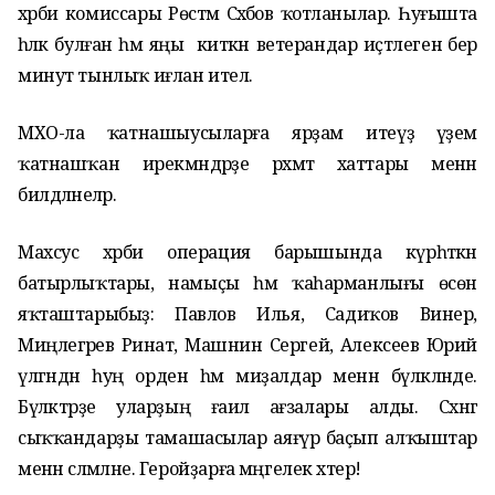
хәрби комиссары Рөстәм Сәхәбов ҡотланылар. Һуғышта
һәләк булған һәм яңы киткән ветерандар иҫтәлегенә бер
минут тынлыҡ иғлан ителә.
МХО-ла ҡатнашыусыларға ярҙам итеүҙә әүҙем
ҡатнашҡан ирекмәндәрҙе рәхмәт хаттары менән
билдәләнеләр.
Махсус хәрби операция барышында күрһәткән
батырлыҡтары, намыҫы һәм ҡаһарманлығы өсөн
яҡташтарыбыҙ: Павлов Илья, Садиҡов Винер,
Миңлегәрәев Ринат, Машнин Сергей, Алексеев Юрий
үлгәндән һуң орден һәм миҙалдар менән бүләкләнде.
Бүләктәрҙе уларҙың ғаилә ағзалары алды. Сәхнәгә
сыҡҡандарҙы тамашасылар аяғүрә баҫып алҡыштар
менән сәләмләне. Геройҙарға мәңгелек хәтер!