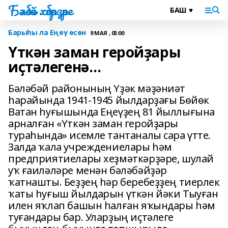
Бәләбәй хәбәрҙәре
Барыһы ла Еңеү өсөн
9 МАЯ , 05:00
Үткән заман геройҙары
иҫтәлегенә…
Бәләбәй районының Үҙәк мәҙәниәт
һарайында 1941-1945 йылдарҙағы Бөйөк
Ватан һуғышында Еңеүҙең 81 йыллығына
арналған «Үткән заман геройҙары
тураһында» исемле тантаналы сара үтте.
Залда ҡала учреждениелары һәм
предприятиелары хеҙмәткәрҙәре, шулай
уҡ ғаиләләре менән бәләбәйҙәр
ҡатнашты. Беҙҙең һәр беребеҙҙең тиерлек
ҡаты һуғыш йылдарын үткән йәки Тыуған
илен яҡлап башын һалған яҡындары һәм
туғандары бар. Уларҙың иҫтәлеге