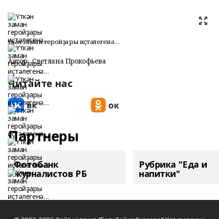
Үткән заман геройҙары иҫтәлегенә…
Автор:
Светлана Прокофьева
Читайте нас
Партнеры
Фотобанк
Рубрика "Еда и
журналистов РБ
напитки"