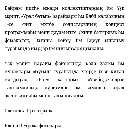
Байрам кисәһе ижади коллективтарҙың һәм Үҙәк
мәҙәниәт, «Урал батыр» һарайҙары һәм Бәләбәй ҡалаһының
1-се сәнғәт мәктәбе солистарының концерт
программаһы менән дауам итте. Сәхнәнән батырлыҡ һәм
фиҙакәрлек, Ватанға һөйөү һәм Еңеүгә ышаныу
тураһында йырҙар һәм шиғырҙар яңғыраны.
Үҙәк мәҙәнит һарайы фойеһында ҡала халҡы һәм
ҡунаҡтары «Һуғыш тураһында хәтерҙе беҙгә китап
ҡалдыра», «Еңеү хаттары», «Үҙебеҙҙекеләрҙе
ташламайбыҙ» күргәҙмәләре һәм заманса ҡорал
экспозицияһы менән таныша алды.
Светлана Прокофьева.
Елена Петрова фотолары