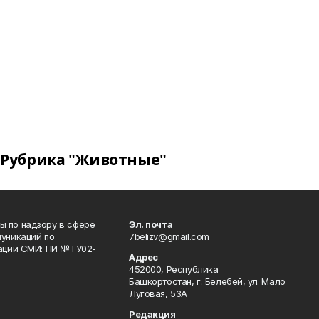
Рубрика "Животные"
 по надзору в сфере
Эл. почта
уникаций по
7belizv@gmail.com
рации СМИ: ПИ №ТУ02-
Адрес
452000, Республика
Башкортостан, г. Белебей, ул. Мало
Луговая, 53А
Редакция