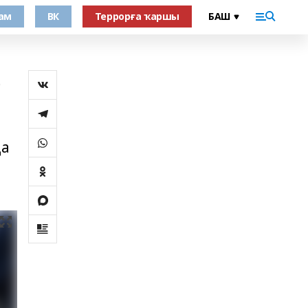
ам
ВК
Террорға ҡаршы
ә
да