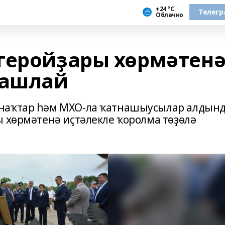
+24 °С
Телегр
Облачно
геройҙары хөрмәтен
башлай
унаҡтар һәм МХО-ла ҡатнашыусылар алдын
ы хөрмәтенә иҫтәлекле ҡоролма төҙөлә