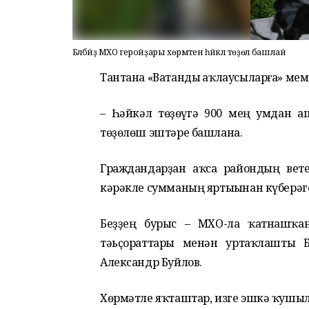
Бәләбәйҙә МХО геройҙары хөрмәтенә һәйкәл төҙөлә башлай
Тантана «Ватанды һаҡлаусыларға» ме
– Һәйкәл төҙөүгә 900 мең һумдан 
төҙөлөш эштәре башлана.
Граждандарҙан аҡса райондың вете
кәрәкле сумманың яртыһынан күберәг
Беҙҙең бурыс – МХО-ла ҡатнашҡан 
тәьҫораттары менән уртаҡлашты Б
Александр Буйлов.
Хөрмәтле яҡташтар, изге эшкә ҡушы