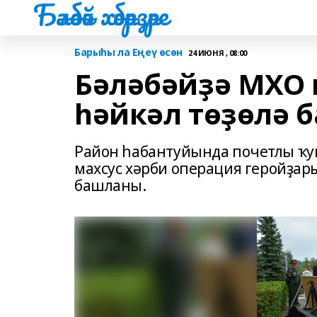
Бәләбәй хәбәрҙәре
Барыһы ла Еңеү өсөн
24 ИЮНЯ , 08:00
Бәләбәйҙә МХО 
һәйкәл төҙөлә 
Район һабантуйында почетлы ҡ
махсус хәрби операция геройҙар
башланы.