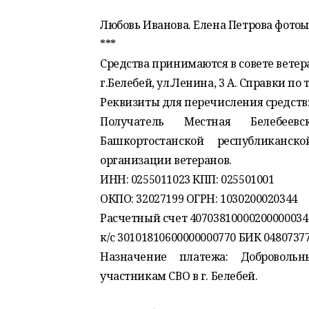
Любовь Иванова. Елена Петрова фотоһы
***
Средства принимаются в совете ветера
г.Белебей, ул.Ленина, 3 А. Справки по т
Реквизиты для перечисления средств
Получатель Местная Белебеевс
Башкортостанской республиканск
организации ветеранов.
ИНН: 0255011023 КПП: 025501001
ОКПО: 32027199 ОГРН: 1030200020344
Расчетный счет 40703810000200000034
к/с 30101810600000000770 БИК 0480737
Назначение платежа: Доброволь
участникам СВО в г. Белебей.