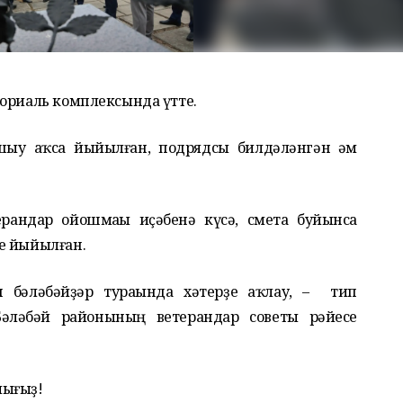
мориаль комплексында үтте.
ашыу аҡса йыйылған, подрядсы билдәләнгән һәм
рандар ойошмаһы иҫәбенә күсә, смета буйынса
е йыйылған.
бәләбәйҙәр тураһында хәтерҙе һаҡлау, – тип
әләбәй районының ветерандар советы рәйесе
лығыҙ!