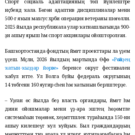
Спорт социаль адаптацияның төп йүнәлештәре
иҫәбендә ҡала. Бөгөн адаптив дисциплиналар менән
500-гә яҡын махсус хәрби операция ветераны шөғөлләнә.
2025 йылда республикала улар ҡатнашлығында 900-
ҙән ашыу ярыш һәм спорт акциялары ойошторолған.
Башҡортостанда фондтың йәмәғәт проекттары ла әүҙем
үҫешә. Мәҫәлән, 2026 йылдың мартында Өфө
«Рәсәйҙең
ҡатын-ҡыҙҙар йөрәге»
беренсе округ фестивален
ҡабул итте. Ул Волга буйы федераль округының
14 төбәгенән 160 яугир әсәһен һәм ҡатынын берләштерҙе.
– Уҙған өс йылда беҙ власть органдары, йәмәғәт һәм
дини ойошмалар менән үҙ-ара эштең һөҙөмтәле
системаһын төҙөнөк, хеҙмәттәшлек тураһында 150-нән
ашыу килешеүгә ҡул ҡуйҙыҡ. Был граждандарҙың
мөрәжәғәттәрен тиҙ арала хәл итергә, яугирҙарыбыҙға һәм