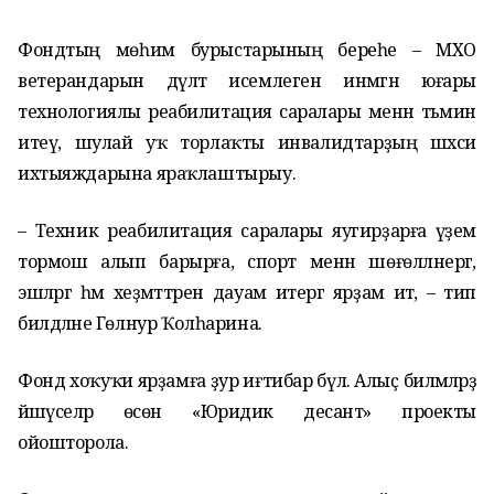
Фондтың мөһим бурыстарының береһе – МХО
ветерандарын дәүләт исемлегенә инмәгән юғары
технологиялы реабилитация саралары менән тәьмин
итеү, шулай уҡ торлаҡты инвалидтарҙың шәхси
ихтыяждарына яраҡлаштырыу.
– Техник реабилитация саралары яугирҙарға әүҙем
тормош алып барырға, спорт менән шөғөлләнергә,
эшләргә һәм хеҙмәттәрен дауам итергә ярҙам итә, – тип
билдәләне Гөлнур Ҡолһарина.
Фонд хоҡуҡи ярҙамға ҙур иғтибар бүлә. Алыҫ биләмәләрҙә
йәшәүселәр өсөн «Юридик десант» проекты
ойошторола.