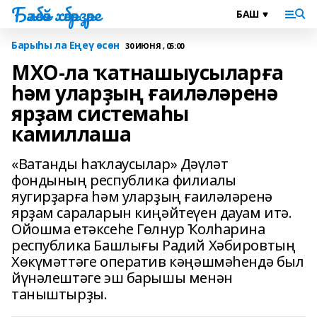
Бәләбәй хәбәрҙәре
Барыһы ла Еңеү өсөн
30 ИЮНЯ , 05:00
МХО-ла ҡатнашыусыларға
һәм уларҙың ғаиләләренә
ярҙам системаһы
камиллаша
«Ватанды һаҡлаусылар» Дәүләт
фондының республика филиалы
яугирҙарға һәм уларҙың ғаиләләренә
ярҙам сараларын киңәйтеүен дауам итә.
Ойошма етәксеһе Гөлнур Ҡолһарина
республика Башлығы Радий Хәбировтың
Хөкүмәттәге оператив кәңәшмәһендә был
йүнәлештәге эш барышы менән
таныштырҙы.