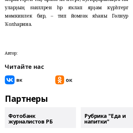
уларҙың ғаиләләренә һәр яҡлап ярҙам күрһәтергә
мөмкинлек бирә, – тип йомғаҡ яһаны Гөлнур
Ҡолһарина.
Автор:
Читайте нас
Партнеры
Фотобанк
Рубрика "Еда и
журналистов РБ
напитки"