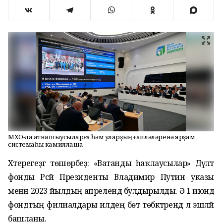
МХО-ла ҡатнашыусыларға һәм уларҙың ғаиләләренә ярҙам
системаһы камиллаша
Хәтерегеҙгә төшөрәбеҙ: «Ватанды һаҡлаусылар» Дәүләт
фонды Рәсәй Президенты Владимир Путин указы
менән 2023 йылдың апрелендә булдырылды. Ә 1 июндә
фондтың филиалдары илдең бөтә төбәктәрендә лә эшләй
башланы.