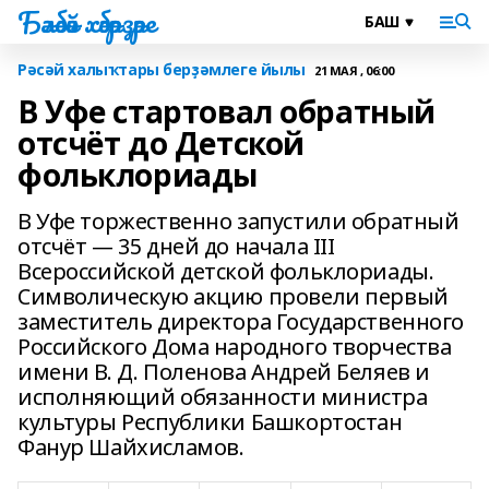
Бәләбәй хәбәрҙәре
Рәсәй халыҡтары берҙәмлеге йылы
21 МАЯ , 06:00
В Уфе стартовал обратный
отсчёт до Детской
фольклориады
В Уфе торжественно запустили обратный
отсчёт — 35 дней до начала III
Всероссийской детской фольклориады.
Символическую акцию провели первый
заместитель директора Государственного
Российского Дома народного творчества
имени В. Д. Поленова Андрей Беляев и
исполняющий обязанности министра
культуры Республики Башкортостан
Фанур Шайхисламов.