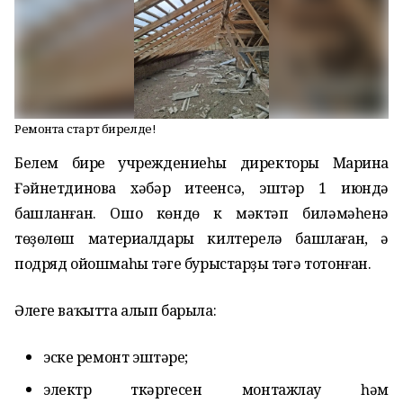
Ремонтҡа старт бирелде!
Белем биреү учреждениеһы директоры Марина
Ғәйнетдинова хәбәр итеүенсә, эштәр 1 июндә
башланған. Ошо көндө үк мәктәп биләмәһенә
төҙөлөш материалдары килтерелә башлаған, ә
подряд ойошмаһы тәүге бурыстарҙы үтәүгә тотонған.
Әлеге ваҡытта алып барыла:
эске ремонт эштәре;
электр үткәргесен монтажлау һәм