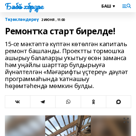
Бәләбәй хәбәрҙәре
Төҙөкләндереү
2 ИЮНЯ , 11:00
Ремонтҡа старт бирелде!
15-се мәктәптә күптән көтөлгән капиталь
ремонт башланды. Проектты тормошҡа
ашырыу балаларҙы уҡытыу өсөн заманса
һәм уңайлы шарттар булдырыуға
йүнәлтелгән «Мәғарифты үҫтереү» дәүләт
программаһында ҡатнашыу
һөҙөмтәһендә мөмкин булды.