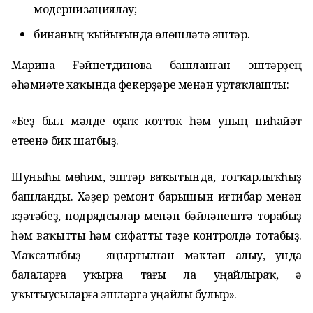
модернизациялау;
бинаның ҡыйығында өлөшләтә эштәр.
Марина Ғәйнетдинова башланған эштәрҙең
әһәмиәте хаҡында фекерҙәре менән уртаҡлашты:
«Беҙ был мәлде оҙаҡ көттөк һәм уның ниһайәт
етеүенә бик шатбыҙ.
Шуныһы мөһим, эштәр ваҡытында, тотҡарлыҡһыҙ
башланды. Хәҙер ремонт барышын иғтибар менән
күҙәтәбеҙ, подрядсылар менән бәйләнештә торабыҙ
һәм ваҡытты һәм сифатты үтәүҙе контролдә тотабыҙ.
Маҡсатыбыҙ – яңыртылған мәктәп алыу, унда
балаларға уҡырға тағы ла уңайлыраҡ, ә
уҡытыусыларға эшләргә уңайлы булыр».