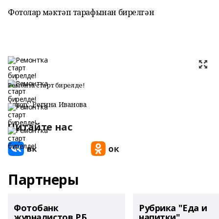
Фотолар мәктәп тарафынан бирелгән
Ремонтҡа старт бирелде!
Автор:
Регина Иванова
Читайте нас
Партнеры
Фотобанк
Рубрика "Еда и
журналистов РБ
напитки"