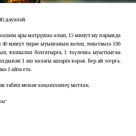
й) дауалай.
 ҡалағы һары мәтрүшкә һалып, 15 минут һыу парында
м 40 минут тирәһе һыуынғанын көтөп, төнәтмәгә 100
ып, яҡшылап болғатырға, 1 тәүлеккә һыуытҡысҡа
алдынан 1 аш ҡалағы ашарға кәрәк. Бер ай эсергә,
мә 1 айға етә.
ан табип менән ҡәңәшләшеү мотлаҡ.
ры"