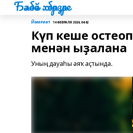
Бәләбәй хәбәрҙәре
Йәмғиәт
14 ФЕВРАЛЯ 2024, 04:42
Күп кеше остео
менән ыҙалана
Уның дауаһы аяҡ аҫтында.