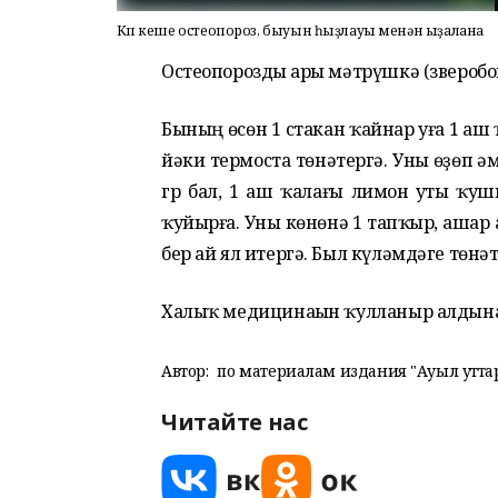
Күп кеше остеопороз, быуын һыҙлауы менән ыҙалана
Остеопорозды һары мәтрүшкә (зверобо
Бының өсөн 1 стакан ҡайнар һуға 1 аш
йәки термоста төнәтергә. Уны һөҙөп һә
гр бал, 1 аш ҡалағы лимон һуты ҡуш
ҡуйырға. Уны көнөнә 1 тапҡыр, ашар 
бер ай ял итергә. Был күләмдәге төнәт
Халыҡ медицинаһын ҡулланыр алдын
Автор:
по материалам издания "Ауыл утта
Читайте нас