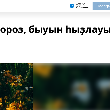
+23 °С
Телегр
Облачно
пороз, быуын һыҙлау