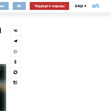
ам
ВК
Террорға ҡаршы
ы