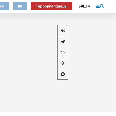
ам
ВК
Террорға ҡаршы