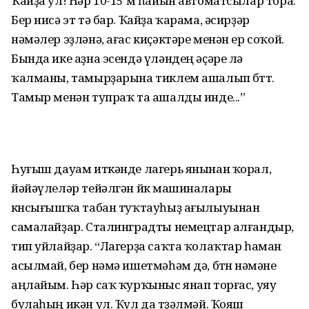
Ҡайҙа ул! Һәр 10-15 м һайын автоматсылар тора.
Бер нисә эт тә бар. Ҡайҙа ҡарама, әсирҙәр
нәмәлер эҙләнә, ағас киҫәктәре менән ер соҡой.
Бында ике аҙна эсендә үләндең әҫәре лә
ҡалманы, тамырҙарына тиклем ашалып бөттө.
Тамыр менән тупраҡ та ашалды инде...”
Һуғыш дауам иткәнде лагерь янынан ҡорал,
йәйәүлеләр тейәлгән йөк машиналары
көнсығышҡа табан туҡтауһыҙ ағылыуынан
самалайҙар. Сталинградты немецтар алғандыр,
тип уйлайҙар. “Лагерҙа саҡта ҡолаҡтар һаман
асылмай, бер нәмә ишетмәһәм дә, бөтөн нәмәне
аңлайым. Һәр саҡ ҡурҡыныс янап торғас, уяу
булаһың икән ул. Ҡул да төҙәлмәй. Ҡояш