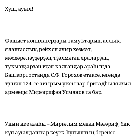
Хуш, ауыл!
Фашист концлагерҙары тамуҡтарын, аслыҡ,
яланғаслыҡ, рейх өсөн ауыр хеҙмәт,
мәсхәрәләүҙәрҙән, төҙәлмәгән яраларҙан,
туҡмауҙарҙан иҫән ҡалғандар араһында
Башҡортостанда С.Ф. Горохов етәкселегендә
төҙөлгән 124-се айырым уҡсылар бригадһы ҡыҙыл
армеецы Мирғәрифән Усманов та бар.
Уның ике ағаһы – Мирғәлим менән Мәғәриф, бик
күп ауылдаштар кеүек, һуғыштың беренсе