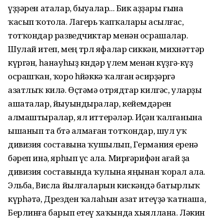
үҙҙәрен аталар, быуалар... Бик аҙҙары ғына
ҡасып ҡотола. Лагерь ҡапҡалары асылғас,
тотҡондар разведчиктар менән осрашалар.
Шулай итеп, мең төрлө яфалар сиккән, михнәттәр
күргән, һанауһыҙ көндәр үлем менән күҙгә-күҙ
осрашҡан, ҡоро һөйәккә ҡалған әсирҙәргә
азатлыҡ килә. Өҫтәмә отрядтар килгәс, уларҙы
ашаталар, йыуындыралар, кейемдәрен
алмаштыралар, ял иттерәләр. Иҫән ҡалғанына
ышанып та бөтә алмаған тотҡондар, шул уҡ
дивизия составына ҡушылып, Германия еренә
бәреп инә, ярһып үс ала. Мирғәрифән ағай ҙа
дивизия составында ҡулына яңынан ҡорал ала.
Эльба, Висла йылғаларын кискәндә батырлыҡ
күрһәтә, Дрезден ҡалаһын азат итеүҙә ҡатнаша,
Берлинға барып етеү хаҡында хыяллана. Ләкин