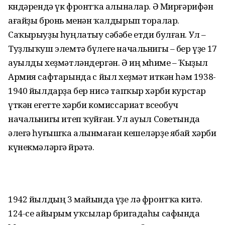
көндәрендә үк фронтҡа алыналар. Ә Мирғәрифән
ағайҙы бронь менән ҡалдырып торалар.
Саҡырыуҙы һуңлатыу сәбәбе етди булған. Ул –
Туҙлыҡуш элемтә бүлеге начальнигы – бер үҙе 17
ауылды хеҙмәтләндергән. Ә иң мөһиме – Ҡыҙыл
Армия сафтарында өс йыл хеҙмәт иткән һәм 1938-
1940 йылдарҙа бер нисә тапҡыр хәрби курстар
үткән егетте хәрби комиссариат всеобуч
начальнигы итеп ҡуйған. Ул ауыл Советында
әлегә һуғышҡа алынмаған кешеләрҙе ябай хәрби
күнекмәләргә өйрәтә.
1942 йылдың 3 майында үҙе лә фронтҡа китә.
124-се айырым уҡсылар бригадаһы сафында