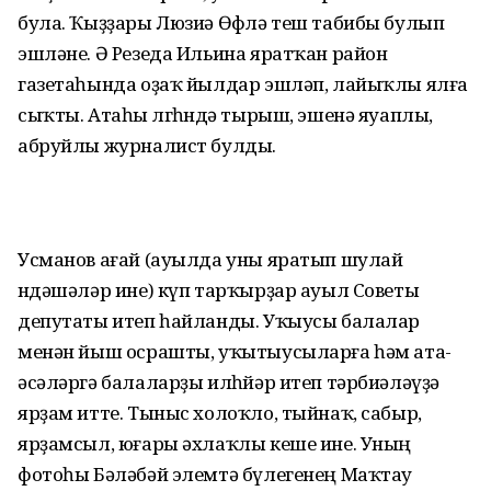
була. Ҡыҙҙары Люзиә Өфөлә теш табибы булып
эшләне. Ә Резеда Ильина яратҡан район
газетаһында оҙаҡ йылдар эшләп, лайыҡлы ялға
сыҡты. Атаһы өлгөһөндә тырыш, эшенә яуаплы,
абруйлы журналист булды.
Усманов ағай (ауылда уны яратып шулай
өндәшәләр ине) күп тарҡырҙар ауыл Советы
депутаты итеп һайланды. Уҡыусы балалар
менән йыш осрашты, уҡытыусыларға һәм ата-
әсәләргә балаларҙы илһөйәр итеп тәрбиәләүҙә
ярҙам итте. Тыныс холоҡло, тыйнаҡ, сабыр,
ярҙамсыл, юғары әхлаҡлы кеше ине. Уның
фотоһы Бәләбәй элемтә бүлегенең Маҡтау