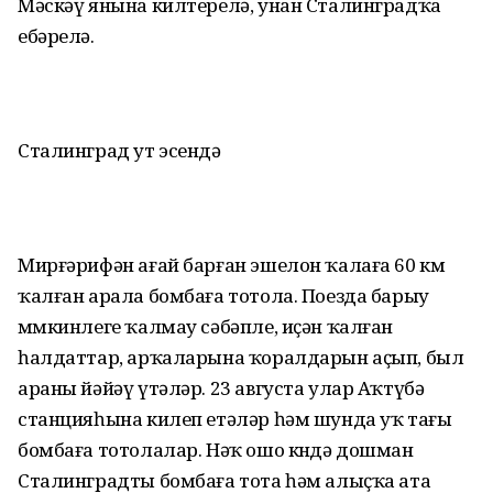
Мәскәү янына килтерелә, унан Сталинградҡа
ебәрелә.
Сталинград ут эсендә
Мирғәрифән ағай барған эшелон ҡалаға 60 км
ҡалған арала бомбаға тотола. Поезда барыу
мөмкинлеге ҡалмау сәбәпле, иҫән ҡалған
һалдаттар, арҡаларына ҡоралдарын аҫып, был
араны йәйәү үтәләр. 23 августа улар Аҡтүбә
станцияһына килеп етәләр һәм шунда уҡ тағы
бомбаға тотолалар. Нәҡ ошо көндә дошман
Сталинградты бомбаға тота һәм алыҫҡа ата