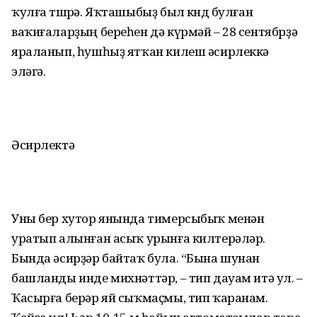
ҡулға төшөрә. Яҡташыбыҙ был көндө булған
ваҡиғаларҙың береһен дә күрмәй – 28 сентябрҙә
яраланып, һушһыҙ ятҡан килеш әсирлеккә
эләгә.
Әсирлектә
Уны бер хутор янында тимерсыбыҡ менән
уратып алынған асыҡ урынға килтерәләр.
Бында әсирҙәр байтаҡ була. “Бына шунан
башланды инде михнәттәр, – тип дауам итә ул. –
Ҡасырға берәр яй сыҡмаҫмы, тип ҡаранам.