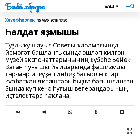
Бәләбәй хәбәрҙәре
Хәүефһеҙлек
15 МАЯ 2019, 13:50
Һалдат яҙмышы
Туҙлыҡуш ауыл Советы ҡарамағында
йәмәғәт башланғысында эшләп килгән
музей экспонаттарыныңиң күбеһе Бөйөк
Ватан һуғышы йылдарында фашизмды
тар-мар итеүҙә тиңһеҙ батырлыҡтар
күрһәткән яҡташтарыбыҙға бағышланған.
Бында күп кенә һуғыш ветерандарының
иҫтәлектәре һаҡлана.