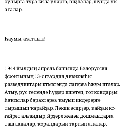
булырға тура килә уларға, һиҙһәләр, шунда уҡ
аталар.
Һаумы, азатлыҡ!
1944 йылдың апрель башында Белоруссия
фронтының 13-сө гвардия дивизияһы
разведчиктары көтмәгәндә лагерға һөжүм итәләр.
Атыу, рус телендә һүҙҙәр ишетеп, тотҡондарҙы
һаҡсылар барактарға ҡыуып индерергә
тырышып ҡарайҙар. Ләкин әсирҙәр, ҡайҙан көс-
ғәйрәт алғандыр, өйөрҙәре менән дошмандарға
ташланалар, ҡоралдарын тартып алалар,