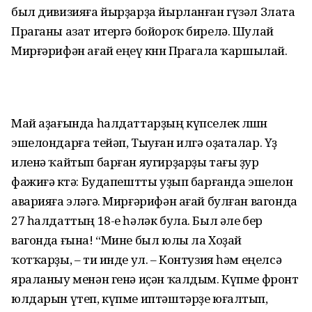
был дивизияға йырҙарҙа йырланған гүзәл Злата
Праганы азат итергә бойороҡ бирелә. Шулай
Мирғәрифән ағай еңеү көнөн Прагала ҡаршылай.
Май аҙағында һалдаттарҙың күпселек өлөшөн
эшелондарға тейәп, Тыуған илгә оҙаталар. Үҙ
иленә ҡайтып барған яугирҙарҙы тағы ҙур
фажиғә көтә: Будапештты уҙып барғанда эшелон
аварияға эләгә. Мирғәрифән ағай булған вагонда
27 һалдаттың 18-е һәләк була. Был әле бер
вагонда ғына! “Мине был юлы ла Хоҙай
ҡотҡарҙы, – ти инде ул. – Контузия һәм еңелсә
яраланыу менән генә иҫән ҡалдым. Күпме фронт
юлдарын үтеп, күпме иптәштәрҙе юғалтып,