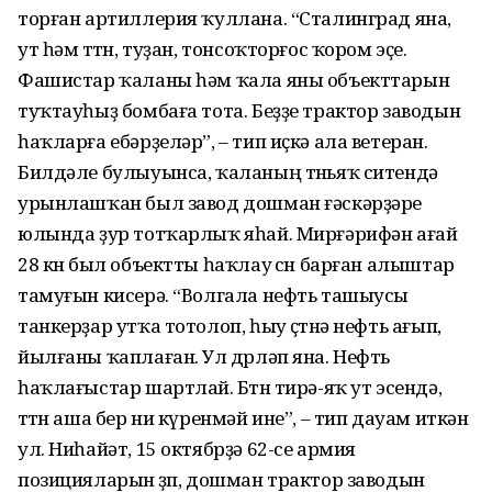
торған артиллерия ҡуллана. “Сталинград яна,
ут һәм төтөн, туҙан, тонсоҡторғос ҡором эҫе.
Фашистар ҡаланы һәм ҡала яны объекттарын
туҡтауһыҙ бомбаға тота. Беҙҙе трактор заводын
һаҡларға ебәрҙеләр”, – тип иҫкә ала ветеран.
Билдәле булыуынса, ҡаланың төньяҡ ситендә
урынлашҡан был завод дошман ғәскәрҙәре
юлында ҙур тотҡарлыҡ яһай. Мирғәрифән ағай
28 көн был объектты һаҡлау өсөн барған алыштар
тамуғын кисерә. “Волгала нефть ташыусы
танкерҙар утҡа тотолоп, һыу өҫтөнә нефть ағып,
йылғаны ҡаплаған. Ул дөрләп яна. Нефть
һаҡлағыстар шартлай. Бөтөн тирә-яҡ ут эсендә,
төтөн аша бер ни күренмәй ине”, – тип дауам иткән
ул. Ниһайәт, 15 октябрҙә 62-се армия
позицияларын өҙөп, дошман трактор заводын