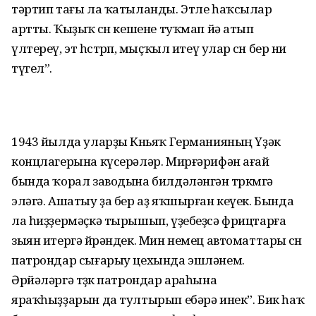
тәртип тағы ла ҡатыланды. Этле һаҡсылар
артты. Ҡыҙыҡ өсөн кешене туҡмап йә атып
үлтереү, эт һөстөрөп, мыҫҡыл итеү улар өсөн бер ни
түгел”.
1943 йылда уларҙы Көньяҡ Германияның Үҙәк
концлагерына күсерәләр. Мирғәрифән ағай
бында ҡорал заводына билдәләнгән төркөмгә
эләгә. Ашатыу ҙа бер аҙ яҡшырған кеүек. Бында
ла һиҙҙермәҫкә тырышып, үҙебеҙсә фрицтарға
зыян итергә өйрәндек. Мин немец автоматтары өсөн
патрондар сығарыу цехында эшләнем.
Әрйәләргә төҙөк патрондар араһына
яраҡһыҙҙарын да тултырып ебәрә инек”. Бик һаҡ