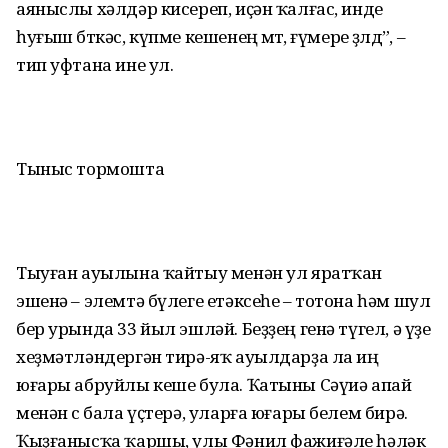
аяныслы хәлдәр кисереп, иҫән ҡалғас, инде
һуғыш бөткәс, күпме кешенең өмөтө, ғүмере өҙөлдө”, –
тип уфтана ине ул.
Тыныс тормошта
Тыуған ауылына ҡайтыу менән ул яратҡан
эшенә – элемтә бүлеге етәксеһе – тотона һәм шул
бер урында 33 йыл эшләй. Беҙҙең генә түгел, ә үҙе
хеҙмәтләндергән тирә-яҡ ауылдарҙа ла иң
юғары абруйлы кеше була. Ҡатыны Сәүиә апай
менән өс бала үҫтерә, уларға юғары белем бирә.
Ҡыҙғанысҡа ҡаршы, улы Фәнил фажиғәле һәләк