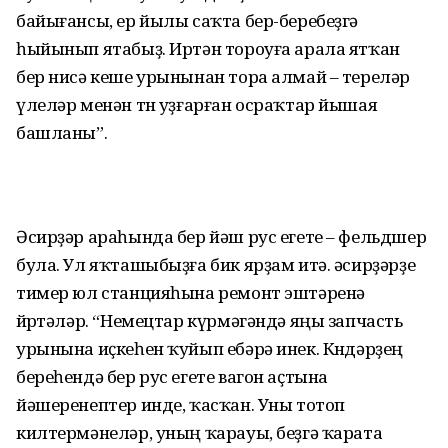
байығансы, ер йылы саҡта бер-беребеҙгә
һыйынып ятабыҙ. Иртән тороуға арала ятҡан
бер нисә кеше урынынан тора алмай – тереләр
үлеләр менән төн уҙғарған осраҡтар йышая
башланы”.
Әсирҙәр араһында бер йәш рус егете – фельдшер
була. Ул яҡташыбыҙға бик ярҙам итә. әсирҙәрҙе
тимер юл станцияһына ремонт эштәренә
йөрөтәләр. “Немецтар күрмәгәндә яңы запчасть
урынына иҫкеһен ҡуйып ебәрә инек. Көндәрҙең
береһендә бер рус егете вагон аҫтына
йәшеренептер инде, ҡасҡан. Уны тотоп
килтермәнеләр, уның ҡарауы, беҙгә ҡарата