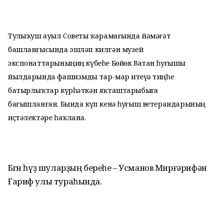
Туҙлыҡуш ауыл Советы ҡарамағында йәмәғәт
башланғысында эшләп килгән музей
экспонаттарыныңиң күбеһе Бөйөк Ватан һуғышы
йылдарында фашизмды тар-мар итеүҙә тиңһеҙ
батырлыҡтар күрһәткән яҡташтарыбыҙға
бағышланған. Бында күп кенә һуғыш ветерандарының
иҫтәлектәре һаҡлана.
Бөгөн һүҙ шуларҙың береһе – Усманов Мирғәрифән
Ғариф улы тураһында.