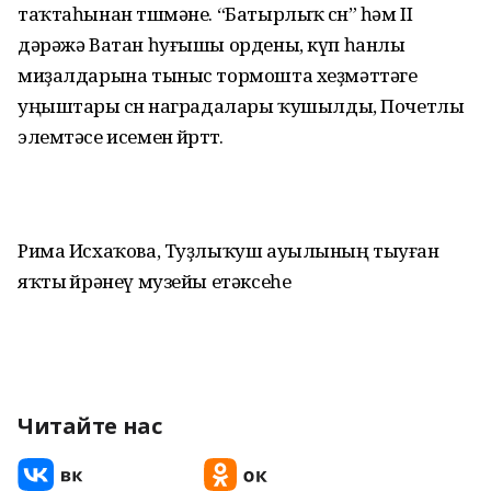
таҡтаһынан төшмәне. “Батырлыҡ өсөн” һәм II
дәрәжә Ватан һуғышы ордены, күп һанлы
миҙалдарына тыныс тормошта хеҙмәттәге
уңыштары өсөн наградалары ҡушылды, Почетлы
элемтәсе исемен йөрөттө.
Рима Исхаҡова, Туҙлыҡуш ауылының тыуған
яҡты өйрәнеү музейы етәксеһе
Читайте нас