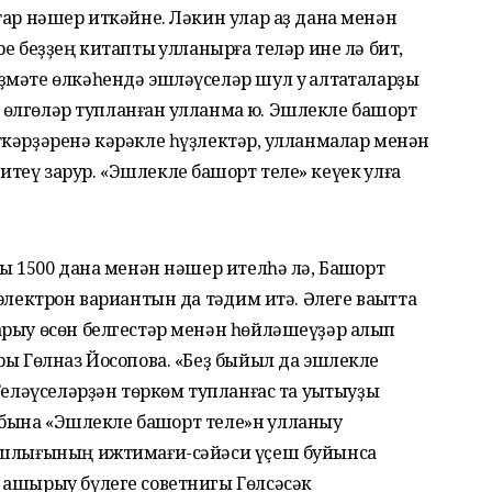
тар нәшер иткәйне. Ләкин улар аҙ дана менән
е беҙҙең китапты ҡулланырға теләр ине лә бит,
мәте өлкәһендә эшләүселәр шул уҡ алтаҡталарҙы
р өлгөләр тупланған ҡулланма юҡ. Эшлекле башҡорт
кәрҙәренә кәрәкле һүҙлектәр, ҡулланмалар менән
еү зарур. «Эшлекле башҡорт теле» кеүек ҡулға
ы 1500 дана менән нәшер ителһә лә, Башҡорт
электрон вариантын да тәҡдим итә. Әлеге ваҡытта
арыу өсөн белгестәр менән һөйләшеүҙәр алып
ры Гөлназ Йосопова. «Беҙ быйыл да эшлекле
Теләүселәрҙән төркөм тупланғас та уҡытыуҙы
Ә бына «Эшлекле башҡорт теле»н ҡулланыу
Башлығының ижтимағи-сәйәси үҫеш буйынса
 ашырыу бүлеге советнигы Гөлсәсәк