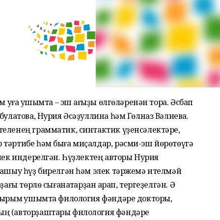
м уға ҡушымта – эш ҡағыҙы өлгөләренән тора. Әсбап
булатова, Нурия Әсәҙуллина һәм Гөлназ Вәлиева.
теленең грамматик, синтактик үҙенсәлектәре,
 тәртибе һәм быға миҫалдар, рәсми-эш йөрөтөүгә
ҙлек индерелгән. Һүҙлектең авторы Нурия
 ашыу һүҙ бирелгән һәм элек тәржемә ителмәй
ағы төрлө сығанаҡтарҙан ҡарап, тергеҙелгән. Ә
айырым ҡушымта филология фәндәре докторы,
ың (авторҙаштары филология фәндәре