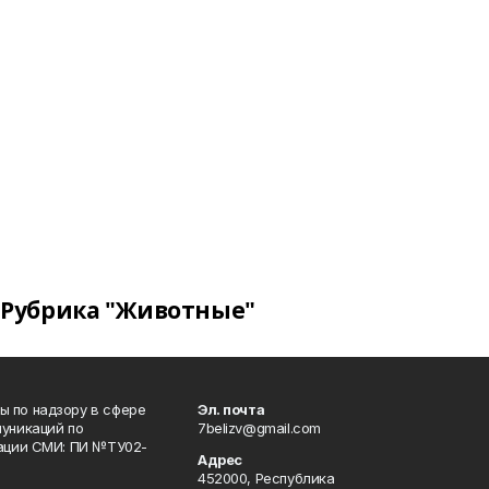
Рубрика "Животные"
 по надзору в сфере
Эл. почта
уникаций по
7belizv@gmail.com
рации СМИ: ПИ №ТУ02-
Адрес
452000, Республика