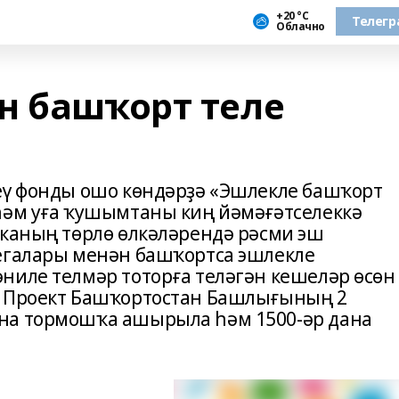
+20 °С
Телегр
Облачно
н башҡорт теле
еү фонды ошо көндәрҙә «Эшлекле башҡорт
һәм уға ҡушымтаны киң йәмәғәтселеккә
иканың төрлө өлкәләрендә рәсми эш
егалары менән башҡортса эшлекле
ниле телмәр тоторға теләгән кешеләр өсөн
. Проект Башҡортостан Башлығының 2
на тормошҡа ашырыла һәм 1500-әр дана