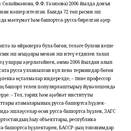
 Сөләймәнова, Ф.Ф. Ғәзизова) 2006 йылда донъя
ан нәшер ителгән. Бында 72 төп рәсми эш
а мәғлүмәт һәм башҡортса-русса бирелгән әҙер
әптә лә өйрәнергә була бөгөн, теләге булған кеше
рәсми эш ҡағыҙҙары менән эш итеү етдилек талап
беҙ уларҙы әҙерләгәйнек, әммә 2006 йылдан алып
саҡта русса ҡулланылған күп кенә терминдар бөгөн
үҙлеккә өҫтәлмәләр индерелде, – тине профессор
ң башҡорт телен популярлаштырыу йүнәлешендә
е. – Тел, тарих һәм әҙәбиәт институты
кттары атамаларының русса-башҡортса һүҙлек-
дә эшләүселәр өсөн русса-башҡортса һүҙлек, ЗАГС
ортостандың һыу объекттары, республика
а-башҡортса һүҙлектәрен, БАССР-ҙың топонимдар