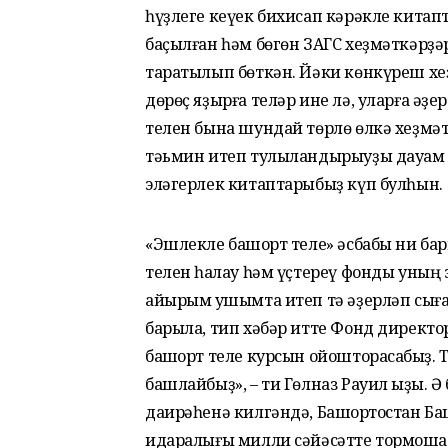
һүҙлеге кеүек бихисап кәрәкле китап
баҫылған һәм бөгөн ЗАГС хеҙмәткәрҙәр
таратылып бөткән. Йәки көнкүреш хеҙ
дөрөҫ яҙырға теләр ине лә, уларға әҙе
телен бына шундай төрлө өлкә хеҙмәт
тәьмин итеп тулыландырыуҙы дауам ит
эләгерлек китаптарыбыҙ күп булһын.
«Эшлекле башҡорт теле» әсбабы ни бар
телен һаҡлау һәм үҫтереү фонды уның 
айырым ҡушымта итеп тә әҙерләп сығ
барыла, тип хәбәр итте Фонд директо
башҡорт теле курсын ойошторасаҡбыҙ. 
башлайбыҙ», – ти Гөлназ Рауил ҡыҙы. 
даирәһенә килгәндә, Башҡортостан 
идаралығы милли сәйәсәтте тормошҡа