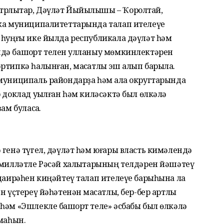
трлыҡтар, Дәүләт Йыйылышы – Ҡоролтай,
ика муниципалитеттарында талап ителеүе
 һуңғы ике йылда республикала дәүләт һәм
дә башҡорт телен ҡулланыу мөмкинлектәрен
ртипкә һалынған, маҡсатлы эш алып барыла.
муниципаль райондарҙа һәм ҡала округтарында
 доклад уҡылған һәм киләсәктә был өлкәлә
ам буласаҡ.
 генә түгел, дәүләт һәм юғары власть кимәлендә
 милләтле Рәсәй халыҡтарының телдәрен йәшәтеү
 даирәһен киңәйтеү талап ителеүе барыһына ла
н үҫтереү йәһәтенән маҡсатлы, бер-бер артлы
һәм «Эшлекле башҡорт теле» әсбабы был өлкәлә
лмаһын.