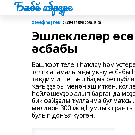
Бәләбәй хәбәрҙәре
Хәүефһеҙлек
24 СЕНТЯБРЯ 2020, 13:00
Эшлеклеләр өсө
әсбабы
Башҡорт телен һаҡлау һәм үҫтер
теле» атамалы яңы уҡыу әсбабы 
тәҡдим итте. Был баҫма республ
ҡағыҙҙары менән эш иткән, колл
һөйләшеүҙәр алып барғанда мәҙә
бик файҙалы ҡулланма булмаҡсы
миллион 300 мең һумлыҡ гранты
булып донъя күргән.