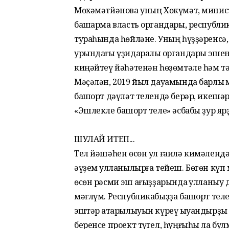
Мөхәмәтйәнова уның Хөкүмәт, минис
башҡарма власть органдары, республ
тураһында һөйләне. Уның һүҙҙәренсә,
урындағы үҙидаралыҡ органдары эшен
киңәйтеү йәһәтенән һөҙөмтәле һәм тә
Мәҫәлән, 2019 йыл дауамында барлыҡ 
башҡорт дәүләт телендә берәр, икешәр
«Эшлекле башҡорт теле» әсбабы ҙур ярҙ
ШУЛАЙ ИТЕП...
Тел йәшәһен өсөн ул ғаилә кимәлендә
әүҙем ҡулланылырға тейеш. Бөгөн күп
өсөн рәсми эш ҡағыҙҙарында ҡулланыу
мәғлүм. Республикабыҙҙа башҡорт теле
эштәр атҡарылыуын күреү ҡыуандырҙы 
беренсе проект түгел, һуңғыһы ла бу