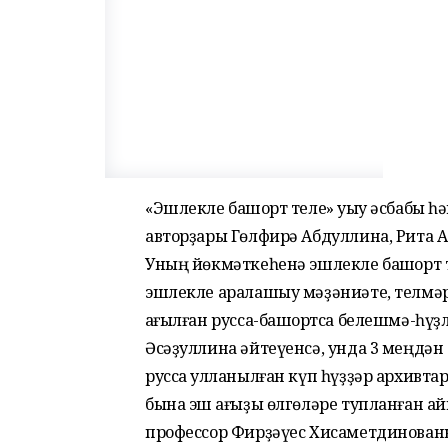
«Эшлекле башҡорт теле» уҡыу әсбабы һә
авторҙары Гөлфирә Абдуллина, Рита Аҡ
Уның йөкмәткеһенә эшлекле башҡорт 
эшлекле аралашыу мәҙәниәте, телмәр
ҡағылған русса-башҡортса белешмә-һү
Әсәҙуллина әйтеүенсә, унда 3 меңдән
русса ҡулланылған күп һүҙҙәр архивтарҙ
бына эш ҡағыҙы өлгөләре тупланған 
профессор Фирҙәүес Хисаметдинован