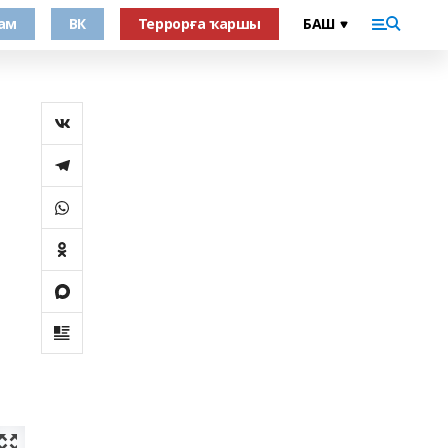
ам
ВК
Террорға ҡаршы