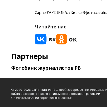
Сәриә ҒАРИПОВА. «Киске Өфө газетаһ
Читайте нас
Партнеры
Фотобанк журналистов РБ
© 2020-2026 Сайт издания "Бэлэбэй хэбэрзэре" Копирование 
сайта разрешено только с письменного согласия редакции.
Об использовании персональных данных