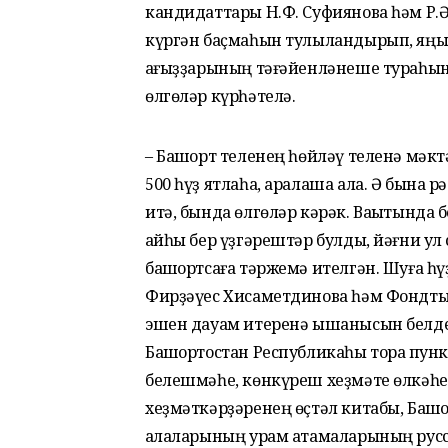
кандидаттары Н.Ф. Суфиянова һәм Р.Ә.
күргән баҫмаһын тулыландырып, яңын
ҡағыҙҙарының тәғәйенләнеше тураһынд
өлгөләр күрһәтелә.
– Башҡорт теленең һөйләү теленә мәкт
500 һүҙ ятлаһа, аралаша ала. Ә бына 
итә, бында өлгөләр кәрәк. Ваҡытында 
ҡайһы бер үҙгәрештәр булды, йәғни ул 
башҡортсаға тәржемә ителгән. Шуға һ
Фирҙәүес Хисаметдинова һәм Фондты
эшен дауам итеренә ышанысын белдерҙ
Башҡортостан Республикаһы тораҡ пун
белешмәһе, көнкүреш хеҙмәте өлкәһен
хеҙмәткәрҙәренең өҫтәл китабы, Башҡ
ҡалаларының урам атамаларының русс