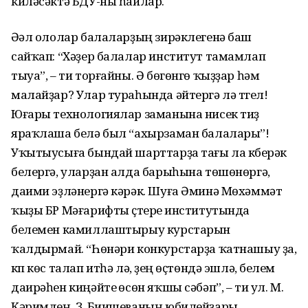
киләсәктә БДУ-ны һайлар.
Әүәл ололар балаларҙың зирәклегенә баш
сайҡап: “Хәҙер балалар институт тамамлап
тыуа”, – ти торғайны. Ә бөгөнгө ҡыҙҙар һәм
малайҙар? Улар тураһында әйтергә лә түгел!
Юғары технологиялар заманына нисек тиҙ
яраҡлаша белә был “ахырзаман балалары”!
Уҡытыусыға бындай шарттарҙа тағы ла күберәк
белергә, уларҙан алда барыһына төшөнөргә,
даими эҙләнергә кәрәк. Шуға Әминә Мөхәммәт
ҡыҙы БР Мәғарифты үҫтереү институтында
белемен камиллаштырыу курстарын
ҡалдырмай. “Һөнәри конкурстарҙа ҡатнашыу ҙа,
күп көс талап итһә лә, үҙең өҫтөндә эшләү, белем
даирәһен киңәйтеү өсөн яҡшы сәбәп”, – ти ул. М.
Кәримдең, З. Биишеваның юбилейҙары