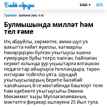
Бәләбәй хәбәрҙәре
Туризм
20 ИЮНЯ 2018, 11:41
Булмышында милләт һәм
тел ғәме
Иң абруйлы, хөрмәтле, әммә шул уҡ
ваҡытта ғәйәт яуаплы, ҡатмарлы
һөнәрҙәрҙән булған уҡытыусы эшенә
ғүмерҙәре буйы тоғро ҡалған, һайлаған
хеҙмәт юлында ҙур уңыштарға өлгәшкән
педагогтар айырыуса һоҡландыра, тәрән
ихтирам тойғоһо уята. Шундай
уҡытыусыларҙың береһе Бәләбәй
ҡалаһының 8-се мәктәбендә башҡорт теле
һәм әҙәбиәте уҡытыусыһы Әминә
Мөхәммәт ҡыҙы Муллағәлиеваның
мәктәптә фиҙакәр эшләүенә 25 йыл тула.