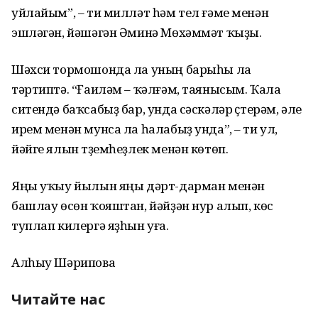
уйлайым”, – ти милләт һәм тел ғәме менән
эшләгән, йәшәгән Әминә Мөхәммәт ҡыҙы.
Шәхси тормошонда ла уның барыһы ла
тәртиптә. “Ғаиләм – ҡәлғәм, таянысым. Ҡала
ситендә баҡсабыҙ бар, унда сәскәләр үҫтерәм, әле
ирем менән мунса ла һалабыҙ унда”, – ти ул,
йәйге ялын түҙемһеҙлек менән көтөп.
Яңы уҡыу йылын яңы дәрт-дарман менән
башлау өсөн ҡояштан, йәйҙән нур алып, көс
туплап килергә яҙһын уға.
Алһыу Шәрипова
Читайте нас