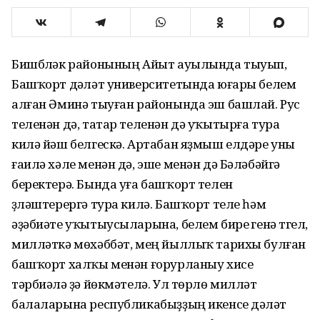
Бишбүләк районының Айыт ауылында тыуып,
Башҡорт дәүләт университетында юғары белем
алған Әминә тыуған районында эш башлай. Рус
теленән дә, татар теленән дә уҡытырға тура
килә йәш белгескә. Артабан яҙмыш елдәре уны
ғаилә хәле менән дә, эше менән дә Бәләбәйгә
беректерә. Бында уға башҡорт телен
үҙләштерергә тура килә. Башҡорт теле һәм
әҙәбиәте уҡытыусыларына, белем биреү генә түгел,
милләткә мөхәббәт, мең йыллыҡ тарихы булған
башҡорт халҡы менән ғорурланыу хисе
тәрбиәләү ҙә йөкмәтелә. Ул төрлө милләт
балаларына республикабыҙҙың икенсе дәүләт