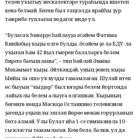
телен уҡытыу нескәлектәре тураһында ишетеп
кенә белмәй. Бөгөн был тәңгәлдә ярайһы ҙур
тәжрибә туплаған педагог инде ул.
“Буласаҡ һөнәрҙе һайлауҙа әсәйем Фатима
Кинйәбыҙ ҡыҙы өлгө булды. Әсәйем үҙе лә БДУ-ла
уҡыған һәм 42 йыл ғүмерен балаларға белем
биреүгә бағышланы”, – тип һөйләй Әминә
Мөхәммәт ҡыҙы. Әйткәндәй, уның үҙенең ҡыҙы
Ынйы ла ошо уҡ вузды тамамлаған. Шулай итеп
өс быуын “ҡыҙҙар” был юғары белем йортонда
лайыҡлы белем алыуға өлгәшкән. Ҡыҙының
бөгөнгө көндә Мәскәүҙә Останкино телевизион
үҙәгендә уңышлы эшләп йөрөүе менән ғорурланып
бөтә алмай. Улы Булат иһә 1-се гимназияла 10-
сы класты тамамлаған. Кем белә, бәлки, ул да