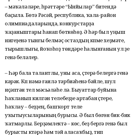
– мәҡәләләре, һүрәттәре “Ынйылар” битендә
баҫыла. Бөтә Рәсәй, республика, ҡала-район
олимпиадаларында, конкурстарҙа
ҡаҙаныштары һанап бөткөһөҙ. Ә һәр был уңыш
нигеҙенә тынғы белмәҫ остаздың күпме хеҙмәте,
тырышлығы, йоҡоһоҙ төндәре һалынғанын ул үҙе
генә беләлер.
– Һәр бала талантлы, уны аса, үҫтерә белергә генә
кәрәк. Күп нәмә ғаилә тәрбиәһенә бәйле, шул
иҫәптән тел мәсьәләһе лә. Быуаттар буйына
һаҡланып килгән телебеҙҙе артабан үҫтереү,
һаҡлау – беҙҙең, башҡорт теле
уҡытыусыларының бурысы. Ә был бөгөн бик-бик
ҡатмарлы. Берҙәмлектә – көс, беҙ бергә генә был
бурысты күтәрә һәм үтәй аласаҡбыҙ, тип