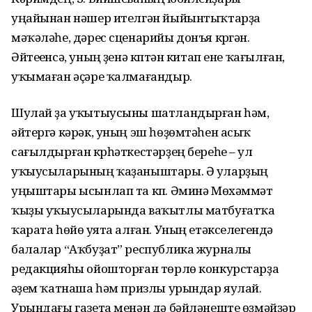
уңайынан нәшер ителгән йыйынтыҡтарҙа
мәҡәләһе, дәрес сценарийы донъя күргән.
Әйтеүенсә, уның үҙенә күптән китап ене ҡағылған,
уҡымаған әҫәре ҡалмағандыр.
Шулай ҙа уҡытыусыны шатландырған һәм,
әйтергә кәрәк, уның эш һөҙөмтәһен асыҡ
сағылдырған күрһәткестәрҙең береһе – ул
уҡыусыларының ҡаҙаныштары. Ә уларҙың
уңыштары ысынлап та күп. Әминә Мөхәммәт
ҡыҙы уҡыусыларында ваҡытлы матбуғатҡа
ҡарата һөйөү уята алған. Уның етәкселегендә
балалар “Аҡбуҙат” республика журналы
редакцияһы ойошторған төрлө конкурстарҙа
әүҙем ҡатнаша һәм призлы урындар яулай.
Урындағы газета менән дә бәйләнеште өҙмәйҙәр