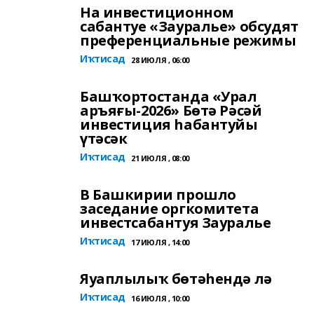
На инвестиционном
сабантуе «Зауралье» обсудят
преференциальные режимы
Иҡтисад
28 ИЮЛЯ , 06:00
Башҡортостанда «Урал
аръяғы-2026» Бөтә Рәсәй
инвестиция һабантуйы
үтәсәк
Иҡтисад
21 ИЮЛЯ , 08:00
В Башкирии прошло
заседание оргкомитета
инвестсабантуя Зауралье
Иҡтисад
17 ИЮЛЯ , 14:00
Яуаплылыҡ бөтәһендә лә
Иҡтисад
16 ИЮЛЯ , 10:00