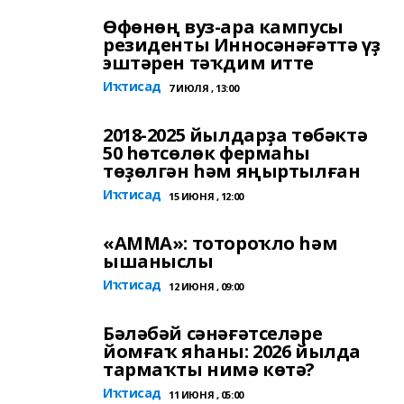
Өфөнөң вуз-ара кампусы
резиденты Инносәнәғәттә үҙ
эштәрен тәҡдим итте
Иҡтисад
7 ИЮЛЯ , 13:00
2018-2025 йылдарҙа төбәктә
50 һөтсөлөк фермаһы
төҙөлгән һәм яңыртылған
Иҡтисад
15 ИЮНЯ , 12:00
«АММА»: тотороҡло һәм
ышаныслы
Иҡтисад
12 ИЮНЯ , 09:00
Бәләбәй сәнәғәтселәре
йомғаҡ яһаны: 2026 йылда
тармаҡты нимә көтә?
Иҡтисад
11 ИЮНЯ , 05:00