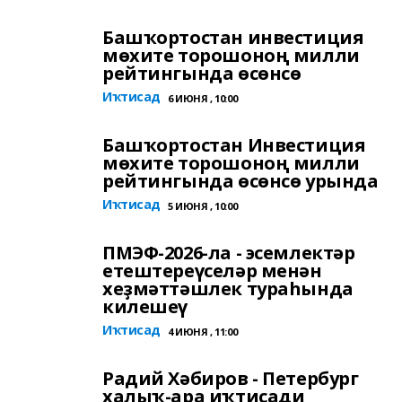
Башҡортостан инвестиция
мөхите торошоноң милли
рейтингында өсөнсө
Иҡтисад
6 ИЮНЯ , 10:00
Башҡортостан Инвестиция
мөхите торошоноң милли
рейтингында өсөнсө урында
Иҡтисад
5 ИЮНЯ , 10:00
ПМЭФ-2026-ла - эсемлектәр
етештереүселәр менән
хеҙмәттәшлек тураһында
килешеү
Иҡтисад
4 ИЮНЯ , 11:00
Радий Хәбиров - Петербург
халыҡ-ара иҡтисади