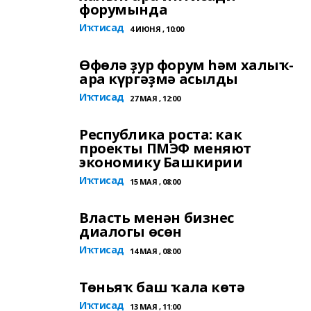
форумында
Иҡтисад
4 ИЮНЯ , 10:00
Өфөлә ҙур форум һәм халыҡ-
ара күргәҙмә асылды
Иҡтисад
27 МАЯ , 12:00
Республика роста: как
проекты ПМЭФ меняют
экономику Башкирии
Иҡтисад
15 МАЯ , 08:00
Власть менән бизнес
диалогы өсөн
Иҡтисад
14 МАЯ , 08:00
Төньяҡ баш ҡала көтә
Иҡтисад
13 МАЯ , 11:00