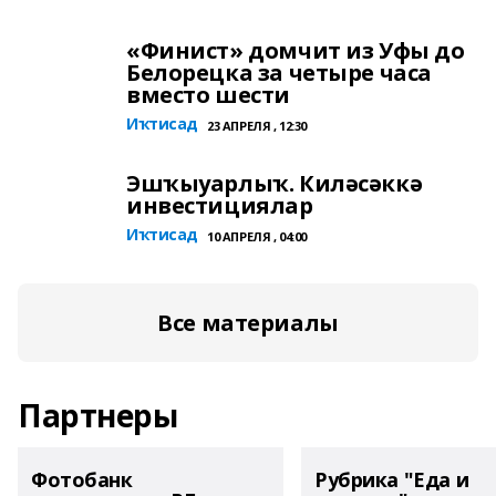
«Финист» домчит из Уфы до
Белорецка за четыре часа
вместо шести
Иҡтисад
23 АПРЕЛЯ , 12:30
Эшҡыуарлыҡ. Киләсәккә
инвестициялар
Иҡтисад
10 АПРЕЛЯ , 04:00
Все материалы
Партнеры
Фотобанк
Рубрика "Еда и