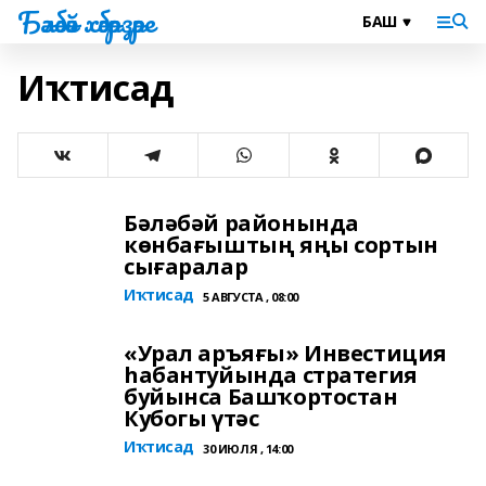
Бәләбәй хәбәрҙәре
Иҡтисад
Бәләбәй районында
көнбағыштың яңы сортын
сығаралар
Иҡтисад
5 АВГУСТА , 08:00
«Урал аръяғы» Инвестиция
һабантуйында стратегия
буйынса Башҡортостан
Кубогы үтәс
Иҡтисад
30 ИЮЛЯ , 14:00