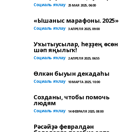
Социаль яҡлау
25 МАЯ 2025, 06:00
«Ышаныс марафоны. 2025»
Социаль яҡлау
3 АПРЕЛЯ 2025, 09:00
Уҡытыусылар, һеҙҙең өсөн
шәп яңылыҡ!
Социаль яҡлау
2 АПРЕЛЯ 2025, 06:55
Өлкән быуын декадаһы
Социаль яҡлау
10 МАРТА 2025, 10:00
Созданы, чтобы помочь
людям
Социаль яҡлау
14 ФЕВРАЛЯ 2025, 08:00
Рәсәйҙә февралдән