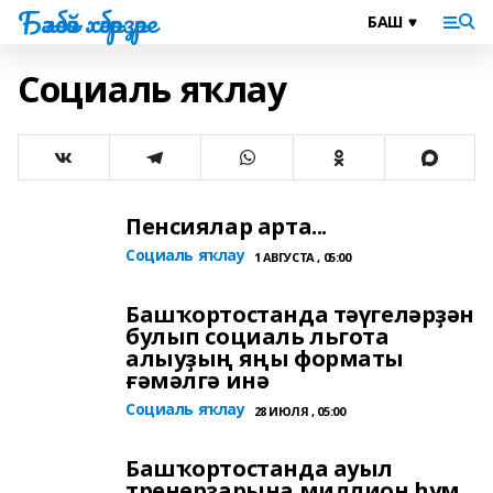
Бәләбәй хәбәрҙәре
Социаль яҡлау
Пенсиялар арта...
Социаль яҡлау
1 АВГУСТА , 05:00
Башҡортостанда тәүгеләрҙән
булып социаль льгота
алыуҙың яңы форматы
ғәмәлгә инә
Социаль яҡлау
28 ИЮЛЯ , 05:00
Башҡортостанда ауыл
тренерҙарына миллион һум