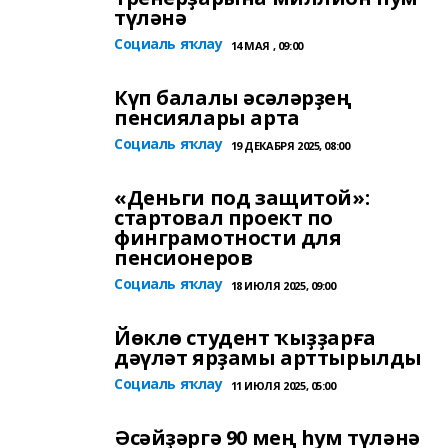
түләнә
Социаль яҡлау
14 МАЯ , 09:00
Күп балалы әсәләрҙең
пенсиялары арта
Социаль яҡлау
19 ДЕКАБРЯ 2025, 08:00
«Деньги под защитой»:
стартовал проект по
финграмотности для
пенсионеров
Социаль яҡлау
18 ИЮЛЯ 2025, 09:00
Йөклө студент ҡыҙҙарға
дәүләт ярҙамы арттырылды
Социаль яҡлау
11 ИЮЛЯ 2025, 05:00
Әсәйҙәргә 90 мең һум түләнә