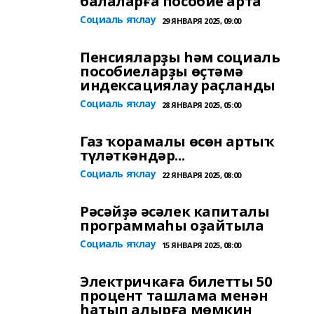
балаларға пособие арта
Социаль яҡлау
29 ЯНВАРЯ 2025, 09:00
Пенсияларҙы һәм социаль
пособиеларҙы өҫтәмә
индексациялау раҫланды
Социаль яҡлау
28 ЯНВАРЯ 2025, 05:00
Газ ҡорамалы өсөн артыҡ
түләткәндәр...
Социаль яҡлау
22 ЯНВАРЯ 2025, 08:00
Рәсәйҙә әсәлек капиталы
программаһы оҙайтыла
Социаль яҡлау
15 ЯНВАРЯ 2025, 08:00
Электричкаға билетты 50
процент ташлама менән
һатып алырға мөмкин