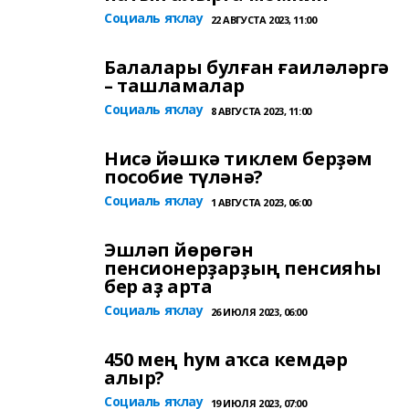
Социаль яҡлау
22 АВГУСТА 2023, 11:00
Балалары булған ғаиләләргә
– ташламалар
Социаль яҡлау
8 АВГУСТА 2023, 11:00
Нисә йәшкә тиклем берҙәм
пособие түләнә?
Социаль яҡлау
1 АВГУСТА 2023, 06:00
Эшләп йөрөгән
пенсионерҙарҙың пенсияһы
бер аҙ арта
Социаль яҡлау
26 ИЮЛЯ 2023, 06:00
450 мең һум аҡса кемдәр
алыр?
Социаль яҡлау
19 ИЮЛЯ 2023, 07:00