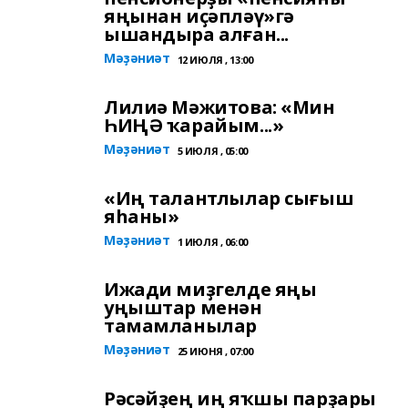
яңынан иҫәпләү»гә
ышандыра алған...
Мәҙәниәт
12 ИЮЛЯ , 13:00
Лилиә Мәжитова: «Мин
ҺИҢӘ ҡарайым...»
Мәҙәниәт
5 ИЮЛЯ , 05:00
«Иң талантлылар сығыш
яһаны»
Мәҙәниәт
1 ИЮЛЯ , 06:00
Ижади миҙгелде яңы
уңыштар менән
тамамланылар
Мәҙәниәт
25 ИЮНЯ , 07:00
Рәсәйҙең иң яҡшы парҙары