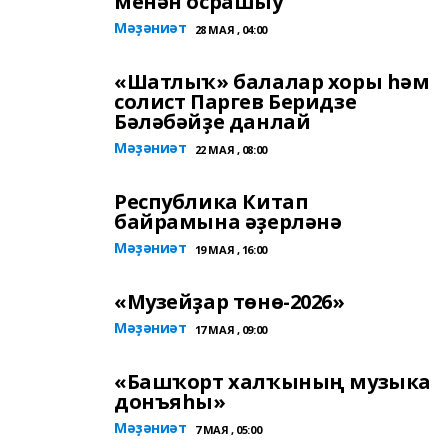
менән осрашыу
Мәҙәниәт
28 МАЯ , 04:00
«Шатлыҡ» балалар хоры һәм
солист Паргев Беридзе
Бәләбәйҙе данлай
Мәҙәниәт
22 МАЯ , 08:00
Республика Китап
байрамына әҙерләнә
Мәҙәниәт
19 МАЯ , 16:00
«Музейҙар төнө-2026»
Мәҙәниәт
17 МАЯ , 09:00
«Башҡорт халҡының музыка
донъяһы»
Мәҙәниәт
7 МАЯ , 05:00