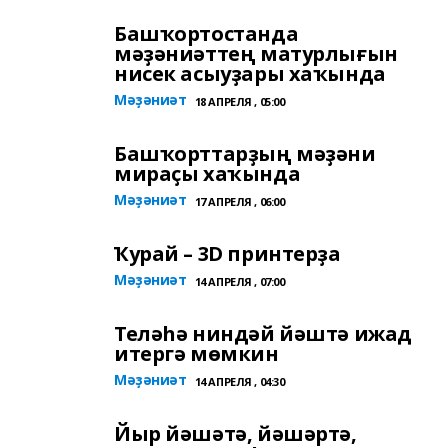
Башҡортостанда
мәҙәниәттең матурлығын
нисек асыуҙары хаҡында
Мәҙәниәт
18 АПРЕЛЯ , 05:00
Башҡорттарҙың мәҙәни
мираҫы хаҡында
Мәҙәниәт
17 АПРЕЛЯ , 06:00
Ҡурай – 3D принтерҙа
Мәҙәниәт
14 АПРЕЛЯ , 07:00
Теләһә ниндәй йәштә ижад
итергә мөмкин
Мәҙәниәт
14 АПРЕЛЯ , 04:30
Йыр йәшәтә, йәшәртә,