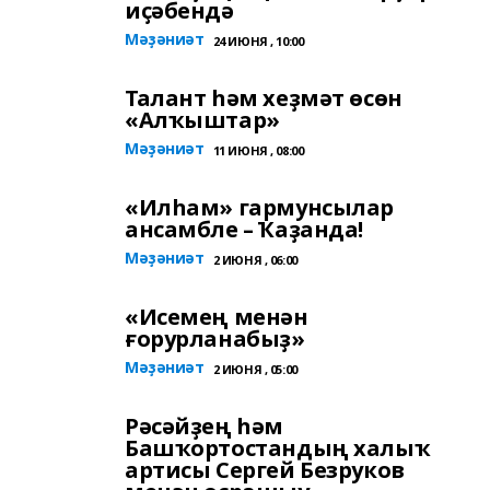
иҫәбендә
Мәҙәниәт
24 ИЮНЯ , 10:00
Талант һәм хеҙмәт өсөн
«Алҡыштар»
Мәҙәниәт
11 ИЮНЯ , 08:00
«Илһам» гармунсылар
ансамбле – Ҡаҙанда!
Мәҙәниәт
2 ИЮНЯ , 06:00
«Исемең менән
ғорурланабыҙ»
Мәҙәниәт
2 ИЮНЯ , 05:00
Рәсәйҙең һәм
Башҡортостандың халыҡ
артисы Сергей Безруков