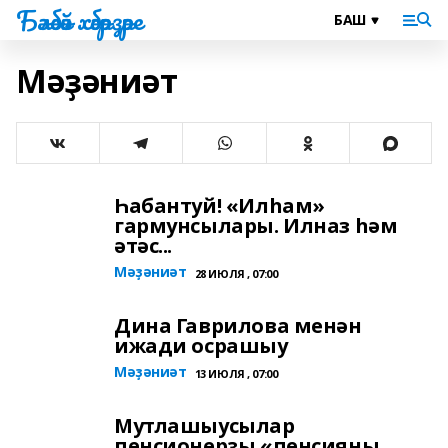
Бәләбәй хәбәрҙәре
Мәҙәниәт
Һабантуй! «Илһам»
гармунсылары. Илназ һәм
әтәс...
Мәҙәниәт
28 ИЮЛЯ , 07:00
Дина Гаврилова менән
ижади осрашыу
Мәҙәниәт
13 ИЮЛЯ , 07:00
Мутлашыусылар
пенсионерҙы «пенсияны